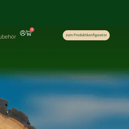
0
zum Produktkonfigurator
ubehör