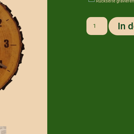
Rückseite graviere
In 