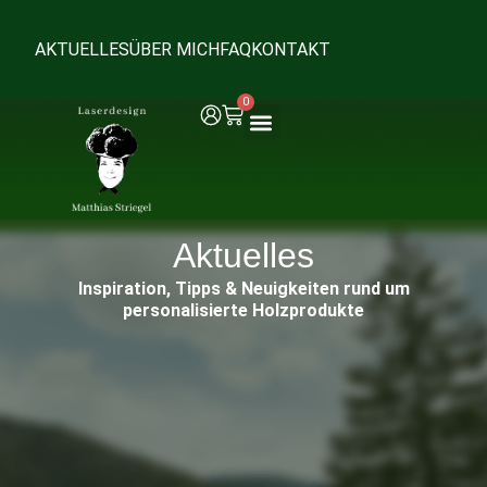
AKTUELLES
ÜBER MICH
FAQ
KONTAKT
0
Aktuelles
Inspiration, Tipps & Neuigkeiten rund um
personalisierte Holzprodukte